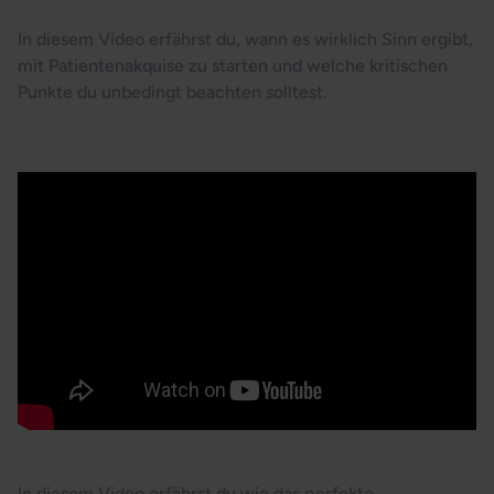
Wann Patientenakquise?
In diesem Video erfährst du, wann es wirklich Sinn ergibt,
mit Patientenakquise zu starten und welche kritischen
Punkte du unbedingt beachten solltest.
Patientenakquise System
In diesem Video erfährst du wie das perfekte