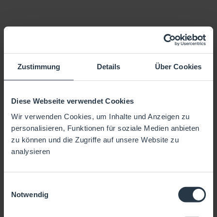
SEO für Ärzte: 7 Strategien zur
Optimierung Ihrer Online-
Sichtbarkeit
Zustimmung
Details
Über Cookies
Zelgai Nemati
Diese Webseite verwendet Cookies
15/5/2024
•
11 Minuten Lesezeit
Wir verwenden Cookies, um Inhalte und Anzeigen zu
personalisieren, Funktionen für soziale Medien anbieten
zu können und die Zugriffe auf unsere Website zu
analysieren
Einwilligungsauswahl
Notwendig