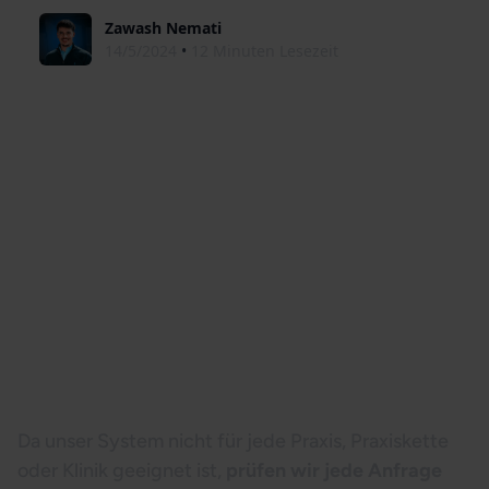
Zawash Nemati
14/5/2024
•
12 Minuten Lesezeit
Wieso muss man als Praxisinhaber zuerst
eine kostenlose Potentialanalyse bei uns
anfragen?
Da unser System nicht für jede Praxis, Praxiskette
oder Klinik geeignet ist,
prüfen wir jede Anfrage