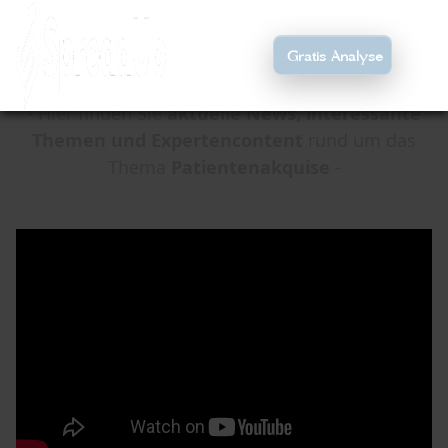
Gratis Analyse
- Hier finden Sie
aktuelle News, interessante
Themen und Expertencontent
rund um das
Thema
Patientenakquise
-