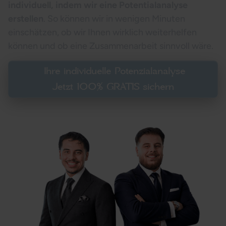
individuell, indem wir eine Potentialanalyse
erstellen
. So können wir in wenigen Minuten
einschätzen, ob wir Ihnen wirklich weiterhelfen
können und ob eine Zusammenarbeit sinnvoll wäre.
Ihre individuelle Potenzialanalyse
Jetzt 100% GRATIS sichern